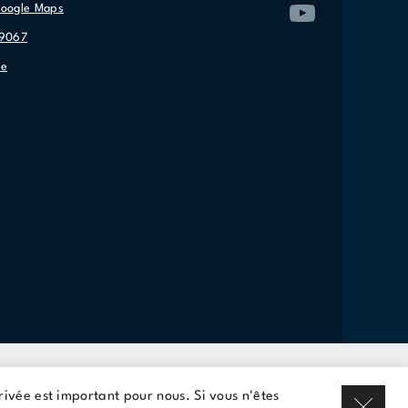
Google Maps
-9067
re
Louer un espace
privée est important pour nous. Si vous n'êtes