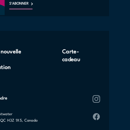
S'ABONNER
 nouvelle
Carte-
cadeau
ation
ndre
Atwater
 QC H3Z 1X5, Canada