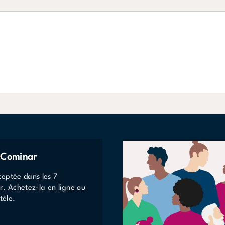
e Cominar
eptée dans les 7
r. Achetez-la en ligne ou
tèle.