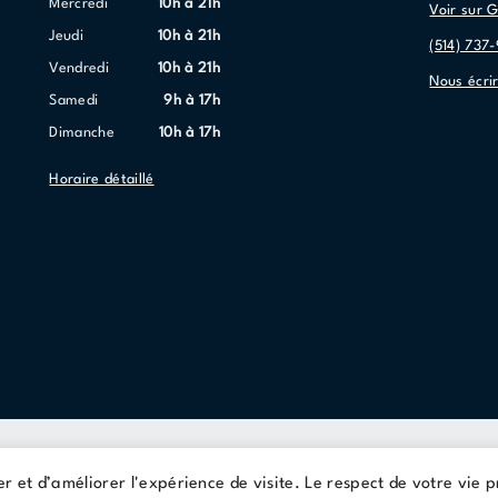
mercredi
10h à 21h
Voir sur 
jeudi
10h à 21h
(514) 737
vendredi
10h à 21h
Nous écri
samedi
9h à 17h
dimanche
10h à 17h
Horaire détaillé
Conditions d'utilisations
Politique de confidentialité
er et d’améliorer l'expérience de visite. Le respect de votre vie 